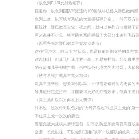
（以色列F-16I发射热焰弹）
报道称，以色列国防军派遣约100架战斗机侵入黎巴嫩南
色列上空，以军铁穹系统的大量拦截弹升空，一时间双方
据统计，黎巴嫩真主党一夜之间，就向以色列方向发射了超
军来说并不少见，铁穹防空系统拦截了大部分来袭的飞行
（以军率先对黎巴嫩真主党发动袭击）
这种“雷声大，雨点小”的状况，也是目前伊朗支持的真主
难以预测，但其飞行速度并不高，容易被拦截。即使真主党
的火箭弹几乎都被拦截，击中以色列境内的火箭弹，大多
（铁穹系统拦截真主党火箭弹）
对真主党来说，想要重创以军，不但需要短时间内更多的
导弹进行定点打击，才能获得更好的打击效果，但真主党
（真主党向以军方向发射火箭弹）
只不过，这次针对以色列的“火箭弹洗地”只是真主党的“第
不住真主党一次次的袭击。
要避免被大规模火箭弹重创，以军的防空系统需要高度戒
空袭，长此以往，可以做到“疲敝”以军一线部队的效果，