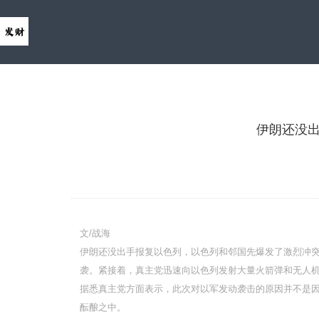
伊朗还没出
文/战海
伊朗还没出手报复以色列，以色列和邻国先爆发了激烈冲突。
袭。紧接着，真主党迅速向以色列发射大量火箭弹和无人
据悉真主党方面表示，此次对以军发动袭击的原因并不是
酝酿之中。