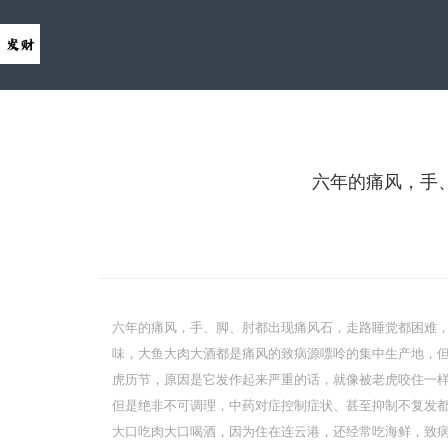
六年的痛风，手
六年的痛风，手、脚、肘都出现痛风石，走路睡觉都困难
味，大鱼大肉大酒都是痛风的致病源嘌呤的集中生产地，
虎历节，原因是它发作起来严重的话，就像被老虎咬住一
但是绝非不可调理，中药对症控制症状、甚至抑制不复发都
大口吃肉大口喝酒，因为住在连云港，还经常吃海鲜，致