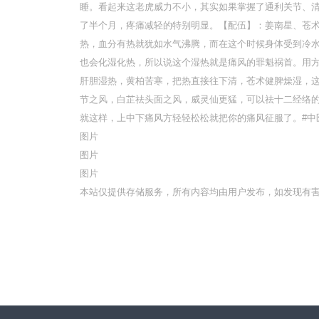
睡。看起来这老虎威力不小，其实如果掌握了通利关节、
了半个月，疼痛减轻的特别明显。【配伍】：姜南星、苍
热，血分有热就犹如水气沸腾，而在这个时候身体受到冷水
也会化湿化热，所以说这个湿热就是痛风的罪魁祸首。用
肝胆湿热，黄柏苦寒，把热直接往下清，苍术健脾燥湿，
节之风，白芷祛头面之风，威灵仙更猛，可以祛十二经络
就这样，上中下痛风方轻轻松松就把你的痛风征服了。#中医
图片
图片
图片
本站仅提供存储服务，所有内容均由用户发布，如发现有